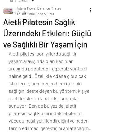
Tüm Yazılar
Adana Power Balance Pilates
Tüm Yazılar
12 Haz
3 dakikada okunur
Aletli Pilatesin Sağlık
REFORMER PİLATES
Üzerindeki Etkileri: Güçlü
ve Sağlıklı Bir Yaşam İçin
Aletli pilates, son yıllarda sağlıklı 
yaşam arayışında olan kadınlar 
arasında popüler bir egzersiz yöntemi 
haline geldi. Özellikle Adana gibi sıcak 
iklimlerde, hem beden hem de zihin 
sağlığını destekleyen bu yöntem, kişiye 
özel derslerle daha etkili sonuçlar 
sunuyor. Ben de bu yazıda, aletli 
pilatesin sağlık üzerindeki etkilerini, 
vücudu nasıl şekillendirdiğini ve neden 
tercih edilmesi gerektiğini anlatacağım.