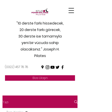
"10 derste farkı hissedecek,
20 derste farkı görecek,
30 derste ise tamamıyla
yeni bir vücuda sahip
olacaksınız." Joseph H.
Pilates
(0322) 457 78 78
Bize Ulaşın
Yazı