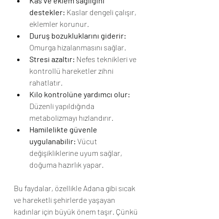
Kas ve eklem sağlığını 
destekler:
 Kaslar dengeli çalışır, 
eklemler korunur.
Duruş bozukluklarını giderir:
Omurga hizalanmasını sağlar.
Stresi azaltır:
 Nefes teknikleri ve 
kontrollü hareketler zihni 
rahatlatır.
Kilo kontrolüne yardımcı olur:
Düzenli yapıldığında 
metabolizmayı hızlandırır.
Hamilelikte güvenle 
uygulanabilir:
 Vücut 
değişikliklerine uyum sağlar, 
doğuma hazırlık yapar.
Bu faydalar, özellikle Adana gibi sıcak 
ve hareketli şehirlerde yaşayan 
kadınlar için büyük önem taşır. Çünkü 