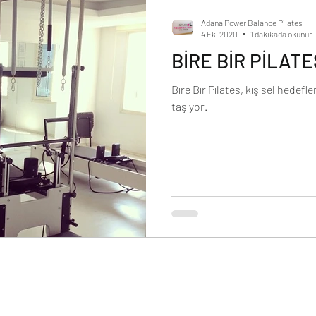
Adana Power Balance Pilates
4 Eki 2020
1 dakikada okunur
BİRE BİR PİLATE
Bire Bir Pilates, kişisel hedefl
taşıyor.