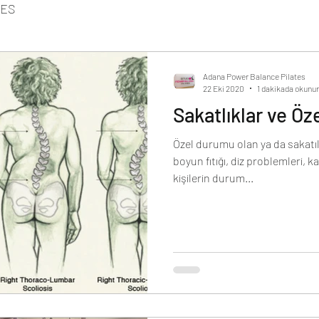
TES
Adana Power Balance Pilates
22 Eki 2020
1 dakikada okunur
Sakatlıklar ve Öz
Özel durumu olan ya da sakatıl
boyun fıtığı, diz problemleri, 
kişilerin durum...