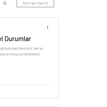
Giriş Yap / Kayıt Ol
el Durumlar
ığı bulunan (skolyoz, bel ve
kalça ve omuz problemleri)