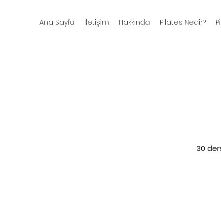
Ana Sayfa
İletişim
Hakkında
Pilates Nedir?
P
30 der